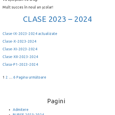
Mult succes în noul an școlar!
CLASE 2023 – 2024
Clase-IX-2023-2024 actualizate
Clase-X-2023-2024
Clase-XI-2023-2024
Clase-XII-2023-2024
Clasa-P1-2023-2024
Navigare
Pagină
Pagină
Pagină
1
2
…
6
Pagina următoare
în
articole
Pagini
Admitere
BURSE 2023-2024