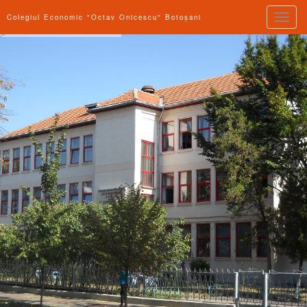
Toggle
Colegiul Economic "Octav Onicescu" Botoșani
naviga