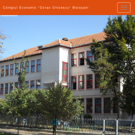
Toggle
Colegiul Economic "Octav Onicescu" Botoșani
naviga