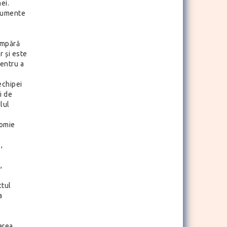
ei.
documente
umpără
r și este
pentru a
echipei
i de
lul
nomie
,
,
ctul
a
area