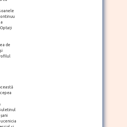
rsoanele
 continuu
 a
.Optați
rea de
și
ofilul
 această
începea
n
Buletinul
oșani
i ucenicia
rcial și