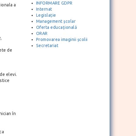
INFORMARE GDPR
ionala a
Internat
Legislație
Management școlar
Oferta educațională
ORAR
,
Promovarea imaginii școlii
Secretariat
nete de
de elevi.
istice
nician în
ica