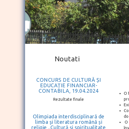
Noutati
CONCURS DE CULTURĂ ȘI
EDUCAȚIE FINANCIAR-
CONTABILA, 19.04.2024
O 
pr
Rezultate finale
Ex
Co
Olimpiada interdisciplinară de
doc
limba și literatura română și
O 
religie „Cultură și spiritualitate
în