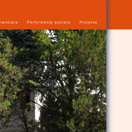
inanciare
Performanțe școlare
Proiecte