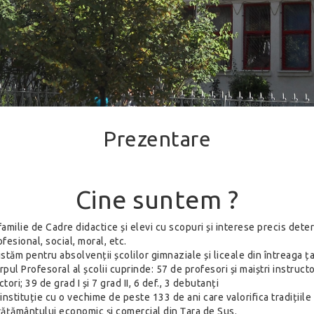
Prezentare
Cine suntem ?
familie de Cadre didactice și elevi cu scopuri și interese precis dete
ofesional, social, moral, etc.
istăm pentru absolvenții școlilor gimnaziale și liceale din întreaga ța
rpul Profesoral al școlii cuprinde: 57 de profesori și maiștri instructo
tori; 39 de grad I și 7 grad II, 6 def., 3 debutanți
instituție cu o vechime de peste 133 de ani care valorifica tradițiile
vățământului economic și comercial din Țara de Sus.