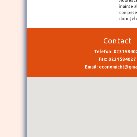
Adolesce
înainte a
competen
dorințelo
Contact
Telefon: 02315840
Fax: 0231584027
Email:
economicbt@gma