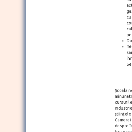
act
ga
cu
co
ca
pen
Do
Te
sa
în
Ser
Școala no
minunată
cursuril
Industrie
științele
Camerei 
despre în
trece pr