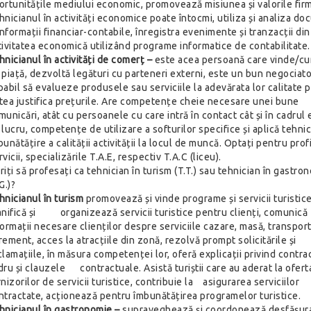
ortunitățile mediului economic, promovează misiunea și valorile firm
hnicianul în activități economice poate întocmi, utiliza și analiza 
 informații financiar-contabile, înregistra evenimente și tranzacții din
tivitatea economică utilizând programe informatice de contabilitate.
hnicianul în activități de comerț –
este acea persoană care vinde/c
 piață, dezvoltă legături cu parteneri externi, este un bun negociato
pabil să evalueze produsele sau serviciile la adevărata lor calitate 
tea justifica prețurile. Are competențe cheie necesare unei bune
municări, atât cu persoanele cu care intră în contact cât și în cadrul 
 lucru, competențe de utilizare a softurilor specifice și aplică tehnic
bunătățire a calității activității la locul de muncă. Optați pentru profi
vicii, specializările T.A.E, respectiv T.A.C (liceu).
riți să profesați ca tehnician în turism (T.T.) sau tehnician în gastro
G.)?
hnicianul în turism
promovează și vinde programe și servicii turistice
anifică și organizează servicii turistice pentru clienți, comunică
formații necesare clienților despre serviciile cazare, masă, transport
rement, acces la atracțiile din zonă, rezolvă prompt solicitările și
clamațiile, în măsura competenței lor, oferă explicații privind contra
dru și clauzele contractuale. Asistă turiștii care au aderat la ofert
rnizorilor de servicii turistice, contribuie la asigurarea serviciilor
ntractate, acționează pentru îmbunătățirea programelor turistice.
hnicianul în gastronomie –
supraveghează și coordonează desfășur