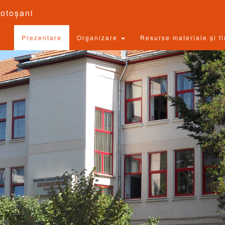
otoșani
Prezentare
Organizare
Resurse materiale și f