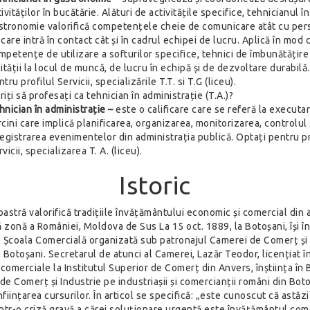
ivităților în bucătărie. Alături de activitățile specifice, tehnicianul în
stronomie valorifică competențele cheie de comunicare atât cu pe
 care intră în contact cât și în cadrul echipei de lucru. Aplică în mod
mpetențe de utilizare a softurilor specifice, tehnici de îmbunătățire
lității la locul de muncă, de lucru în echipă și de dezvoltare durabilă
tru profilul Servicii, specializările T.T. si T.G (liceu).
riți să profesați ca tehnician în administrație (T.A.)?
hnician în administrație –
este o calificare care se referă la executa
rcini care implică planificarea, organizarea, monitorizarea, controlul 
registrarea evenimentelor din administrația publică. Optați pentru pr
vicii, specializarea T. A. (liceu).
Istoric
astră valorifică tradițiile învățământului economic și comercial din
 zonă a României, Moldova de Sus La 15 oct. 1889, la Botoșani, își 
e Școala Comercială organizată sub patronajul Camerei de Comerț și
 Botoșani. Secretarul de atunci al Camerei, Lazăr Teodor, licențiat î
 comerciale la Institutul Superior de Comerț din Anvers, înștiința în 
de Comerț și Industrie pe industriașii și comercianții români din Bot
ființarea cursurilor. În articol se specifică: „este cunoscut că astăz
intr-o criză gravă a cărei soluționare urgentă este învățământul come