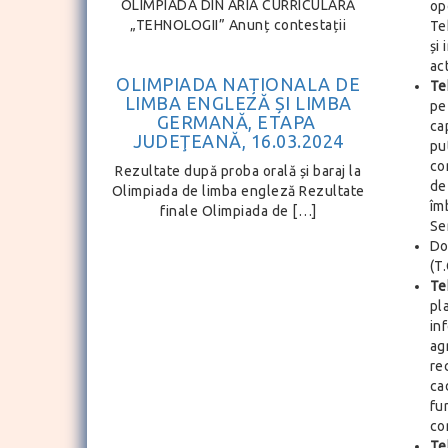
OLIMPIADA DIN ARIA CURRICULARĂ
op
„TEHNOLOGII” Anunț contestații
Te
și
ac
OLIMPIADA NAȚIONALA DE
Te
LIMBA ENGLEZĂ ȘI LIMBA
pe
GERMANĂ, ETAPA
ca
JUDEŢEANĂ, 16.03.2024
pu
co
Rezultate după proba orală și baraj la
de
Olimpiada de limba engleză Rezultate
îm
finale Olimpiada de […]
Ser
Do
(T.
Te
pl
in
ag
re
ca
fu
co
Te