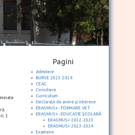
Pagini
Admitere
BURSE 2023-2024
CEAC
Consiliere
Curriculum
rminate
Declarații de avere și interese
ERASMUS+ -FORMARE VET
ră.
ERASMUS+ -EDUCAȚIE ȘCOLARĂ
ri; 2
ERASMUS+ 2022-2023
ERASMUS+ 2023-2024
Examene