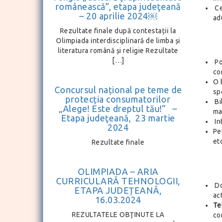
românească”, etapa judeţeană
Ce
– 20 aprilie 2024￼
adu
Rezultate finale după contestații la
Olimpiada interdisciplinară de limba și
literatura română și religie Rezultate
[…]
Po
co
O 
Concursul național pe teme de
spe
protecția consumatorilor
Bi
„Alege! Este dreptul tău!” –
maj
Etapa judeţeană, 23 martie
In
2024
Pe
etc
Rezultate finale
OLIMPIADA – ARIA
CURRICULARĂ TEHNOLOGII,
Do
ETAPA JUDEȚEANĂ,
ac
16.03.2024
Te
REZULTATELE OBŢINUTE LA
co