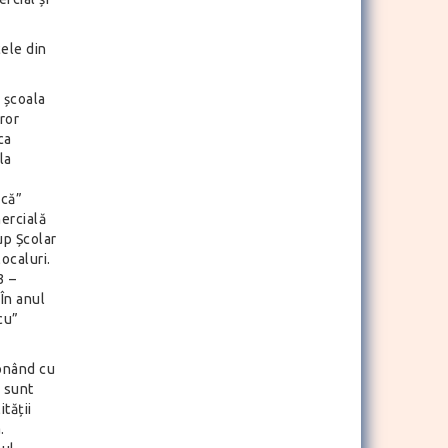
cele din
n școala
ăror
ca
la
ică”
ercială
up Școlar
ocaluri.
3 –
 În anul
cu”
onând cu
e sunt
tății
.