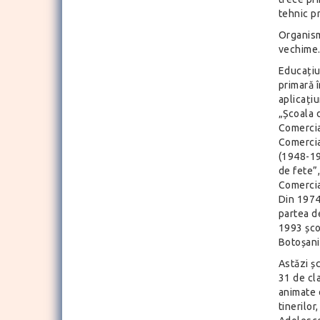
tehnic p
Organism
vechime
Educațiun
primară î
aplicațiu
„Școala 
Comercia
Comercia
(1948-19
de fete”
Comercial
Din 1974
partea de
1993 șco
Botoșani
Astăzi ș
31 de cl
animate d
tinerilor