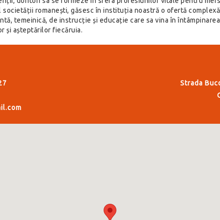
nții, doritori sa se formeze în sfera profesiunilor vitale pentru mer
l societății romanești, găsesc în instituția noastră o ofertă complexă
tă, temeinică, de instrucție și educație care sa vina în întâmpinarea
r și așteptărilor fiecăruia.
27
Strada Buc
il.com