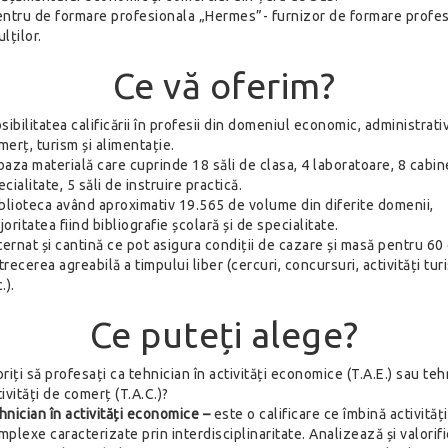
ntru de formare profesionala „Hermes”- furnizor de formare profes
lților.
Ce vă oferim?
sibilitatea calificării în profesii din domeniul economic, administrativ
merț, turism și alimentație.
baza materială care cuprinde 18 săli de clasa, 4 laboratoare, 8 cabi
cialitate, 5 săli de instruire practică.
blioteca având aproximativ 19.565 de volume din diferite domenii,
oritatea fiind bibliografie școlară și de specialitate.
ternat și cantină ce pot asigura condiții de cazare și masă pentru 60 
trecerea agreabilă a timpului liber (cercuri, concursuri, activități tur
.).
Ce puteți alege?
riți să profesați ca tehnician în activități economice (T.A.E.) sau teh
tivități de comerț (T.A.C.)?
hnician în activități economice –
este o calificare ce îmbină activități
mplexe caracterizate prin interdisciplinaritate. Analizează și valorif