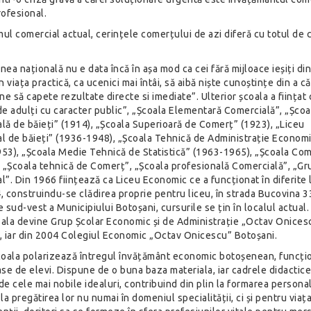
rofesional.
ul comercial actual, cerințele comerțului de azi diferă cu totul de 
.
ea națională nu e data încă în așa mod ca cei fără mijloace ieșiți di
n viața practică, ca ucenici mai întâi, să aibă niște cunoștințe din a c
ne să capete rezultate directe si imediate”. Ulterior școala a ființat 
de adulți cu caracter public”, „Școala Elementară Comercială”, „Școa
lă de băieți” (1914), „Școala Superioară de Comerț” (1923), „Liceu
l de băieți” (1936-1948), „Școala Tehnică de Administrație Econom
53), „Școala Medie Tehnică de Statistică” (1963-1965), „Școala Com
, „Școala tehnică de Comerț”, „Școala profesională Comercială”, „Gr
”. Din 1966 ființează ca Liceu Economic ce a funcționat în diferite l
, construindu-se clădirea proprie pentru liceu, în strada Bucovina 3
 sud-vest a Municipiului Botoșani, cursurile se țin în localul actual.
ala devine Grup Școlar Economic și de Administrație „Octav Onices
, iar din 2004 Colegiul Economic „Octav Onicescu” Botoșani.
coala polarizează întregul învățământ economic botoșenean, funcți
ase de elevi. Dispune de o buna baza materiala, iar cadrele didactic
e cele mai nobile idealuri, contribuind din plin la formarea personali
, la pregătirea lor nu numai în domeniul specialității, ci și pentru viața