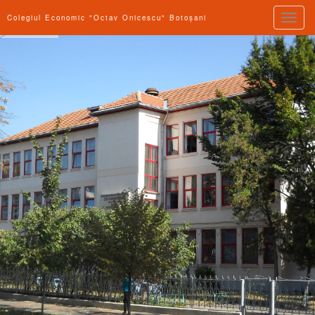
Toggle
Colegiul Economic "Octav Onicescu" Botoșani
naviga