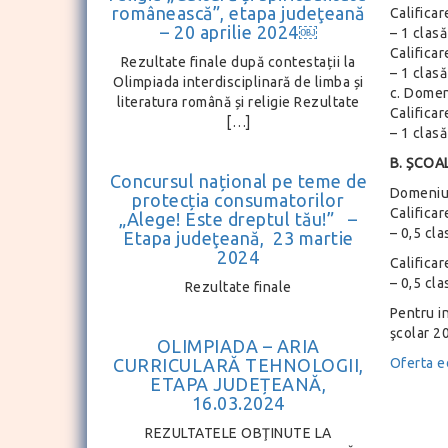
românească”, etapa judeţeană
Calificar
– 20 aprilie 2024￼
– 1 clasă
Califica
Rezultate finale după contestații la
– 1 clasă
Olimpiada interdisciplinară de limba și
c. Dome
literatura română și religie Rezultate
Calificar
[…]
– 1 clasă
B. ȘCOAL
Concursul național pe teme de
Domeniu
protecția consumatorilor
Calificar
„Alege! Este dreptul tău!” –
– 0,5 cla
Etapa judeţeană, 23 martie
2024
Califica
– 0,5 cla
Rezultate finale
Pentru in
şcolar 2
OLIMPIADA – ARIA
CURRICULARĂ TEHNOLOGII,
Oferta e
ETAPA JUDEȚEANĂ,
16.03.2024
REZULTATELE OBŢINUTE LA