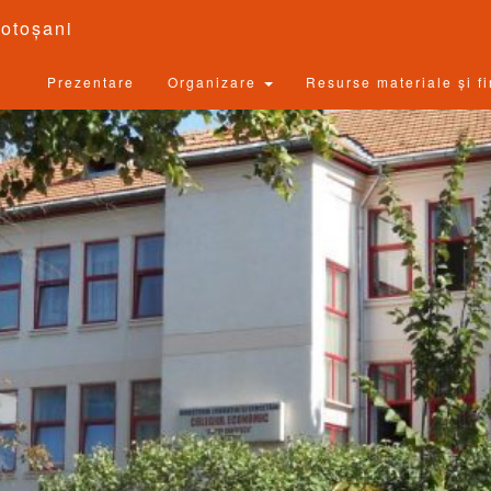
otoșani
Prezentare
Organizare
Resurse materiale și f