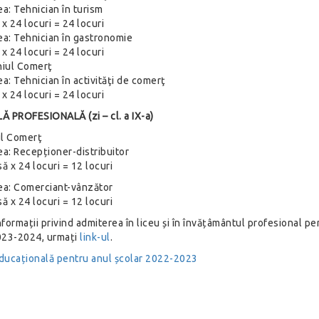
ea: Tehnician în turism
 x 24 locuri = 24 locuri
rea: Tehnician în gastronomie
 x 24 locuri = 24 locuri
niul Comerţ
ea: Tehnician în activităţi de comerţ
 x 24 locuri = 24 locuri
Ă PROFESIONALĂ (zi – cl. a IX-a)
l Comerţ
ea: Recepționer-distribuitor
să x 24 locuri = 12 locuri
rea: Comerciant-vânzător
să x 24 locuri = 12 locuri
formații privind admiterea în liceu și în învățâmântul profesional pe
023-2024, urmați
link-ul
.
ducațională pentru anul școlar 2022-2023