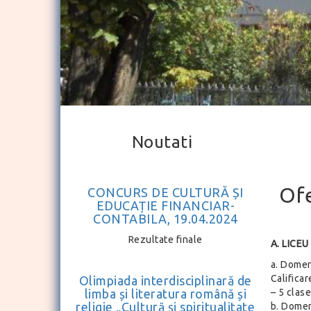
Noutati
Ofe
CONCURS DE CULTURĂ ȘI
EDUCAȚIE FINANCIAR-
CONTABILA, 19.04.2024
Rezultate finale
A. LICEU 
a. Domen
Calificar
Olimpiada interdisciplinară de
limba și literatura română și
– 5 clase
religie „Cultură și spiritualitate
b. Domen