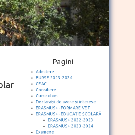
Pagini
Admitere
BURSE 2023-2024
olar
CEAC
Consiliere
Curriculum
Declarații de avere și interese
ERASMUS+ -FORMARE VET
ERASMUS+ -EDUCAȚIE ȘCOLARĂ
ERASMUS+ 2022-2023
ERASMUS+ 2023-2024
Examene