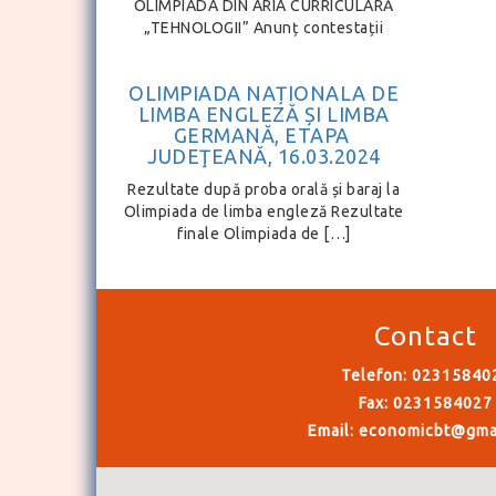
OLIMPIADA DIN ARIA CURRICULARĂ
„TEHNOLOGII” Anunț contestații
OLIMPIADA NAȚIONALA DE
LIMBA ENGLEZĂ ȘI LIMBA
GERMANĂ, ETAPA
JUDEŢEANĂ, 16.03.2024
Rezultate după proba orală și baraj la
Olimpiada de limba engleză Rezultate
finale Olimpiada de […]
Contact
Telefon: 02315840
Fax: 0231584027
Email:
economicbt@gma