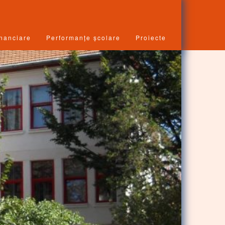
inanciare
Performanțe școlare
Proiecte