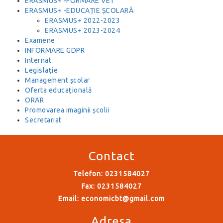
ERASMUS+ -FORMARE VET
ERASMUS+ -EDUCAȚIE ȘCOLARĂ
ERASMUS+ 2022-2023
ERASMUS+ 2023-2024
Examene
INFORMARE GDPR
Internat
Legislație
Management școlar
Oferta educațională
ORAR
Promovarea imaginii școlii
Secretariat
Contact
Telefon: 0231584027
Fax: 0231584027
Email:
economicbt@gmail.com
Adresa