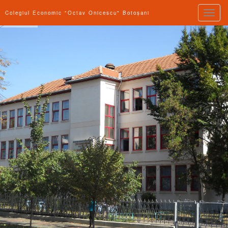
Toggle
Colegiul Economic "Octav Onicescu" Botoșani
naviga