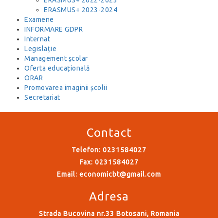
ERASMUS+ 2022-2023
ERASMUS+ 2023-2024
Examene
INFORMARE GDPR
Internat
Legislație
Management școlar
Oferta educațională
ORAR
Promovarea imaginii școlii
Secretariat
Contact
Telefon: 0231584027
Fax: 0231584027
Email:
economicbt@gmail.com
Adresa
Strada Bucovina nr.33 Botosani, Romania