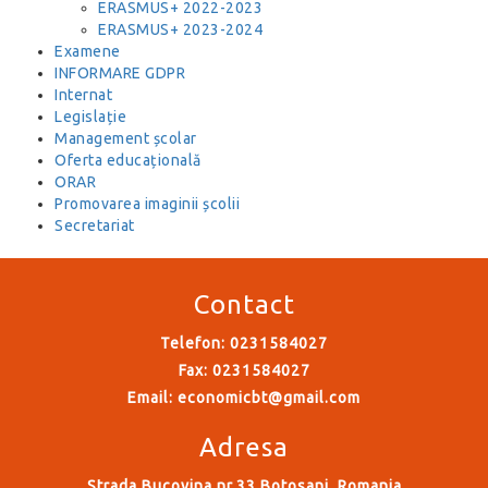
ERASMUS+ 2022-2023
ERASMUS+ 2023-2024
Examene
INFORMARE GDPR
Internat
Legislație
Management școlar
Oferta educațională
ORAR
Promovarea imaginii școlii
Secretariat
Contact
Telefon: 0231584027
Fax: 0231584027
Email:
economicbt@gmail.com
Adresa
Strada Bucovina nr.33 Botosani, Romania