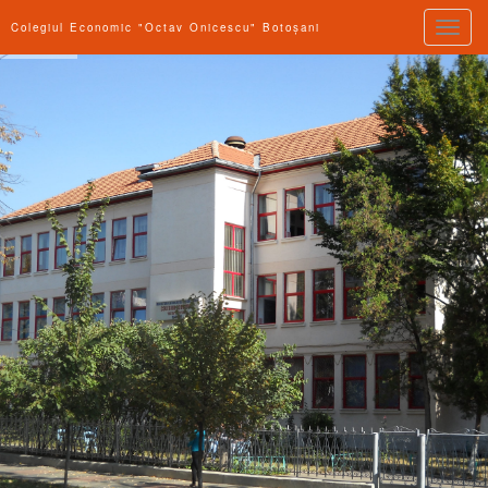
Toggle
Colegiul Economic "Octav Onicescu" Botoșani
naviga