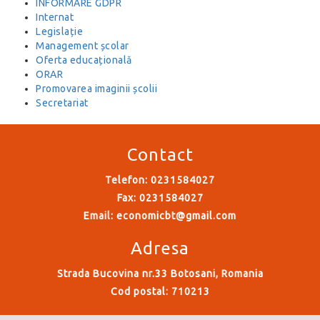
INFORMARE GDPR
Internat
Legislație
Management școlar
Oferta educațională
ORAR
Promovarea imaginii școlii
Secretariat
Contact
Telefon: 0231584027
Fax: 0231584027
Email:
economicbt@gmail.com
Adresa
Strada Bucovina nr.33 Botosani, Romania
Cod postal: 710213