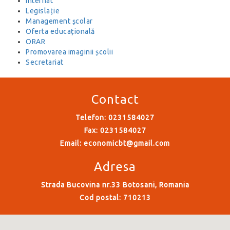
Internat
Legislație
Management școlar
Oferta educațională
ORAR
Promovarea imaginii școlii
Secretariat
Contact
Telefon: 0231584027
Fax: 0231584027
Email:
economicbt@gmail.com
Adresa
Strada Bucovina nr.33 Botosani, Romania
Cod postal: 710213